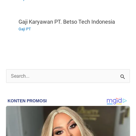
Gaji Karyawan PT. Betso Tech Indonesia
Gaji PT
C
a
r
i
u
n
t