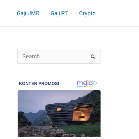
Gaji UMR
Gaji PT
Crypto
C
a
r
i
u
n
t
u