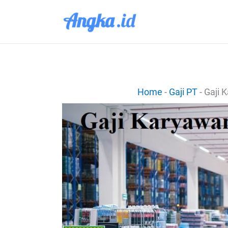
Lewati
ke
konten
Home
-
Gaji PT
-
Gaji 