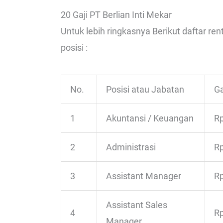
20 Gaji PT Berlian Inti Mekar
Untuk lebih ringkasnya Berikut daftar re
posisi :
No.
Posisi atau Jabatan
Ga
1
Akuntansi / Keuangan
Rp
2
Administrasi
Rp
3
Assistant Manager
Rp
Assistant Sales
4
Rp
Manager