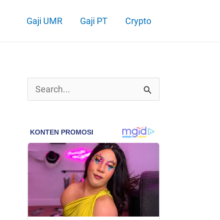
Gaji UMR
Gaji PT
Crypto
C
a
r
i
u
n
t
u