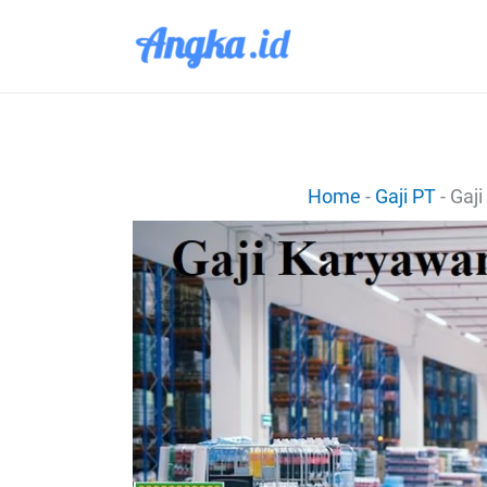
Lewati
ke
konten
Home
-
Gaji PT
-
Gaji