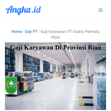
Lewati
ke
konten
Home
-
Gaji PT
-
Gaji Karyawan PT Graha Permata
Hijau