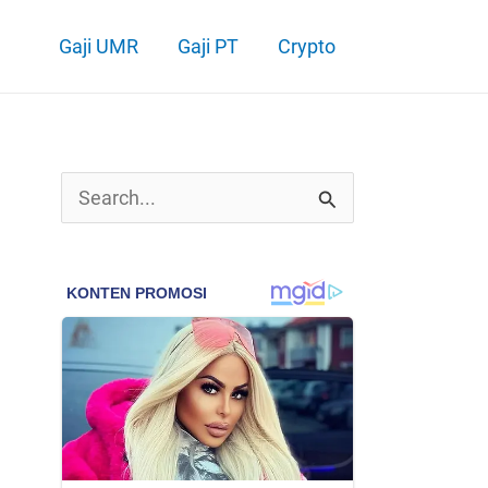
Gaji UMR
Gaji PT
Crypto
C
a
r
i
u
n
t
u