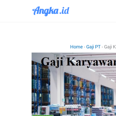
Lewati
ke
konten
Home
-
Gaji PT
-
Gaji 