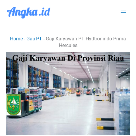
Lewati
ke
konten
Home
-
Gaji PT
-
Gaji Karyawan PT Hydtronindo Prima
Hercules