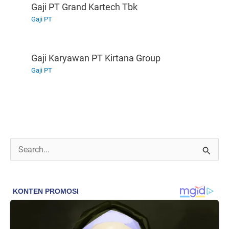
Gaji PT Grand Kartech Tbk
Gaji PT
Gaji Karyawan PT Kirtana Group
Gaji PT
C
a
r
i
u
n