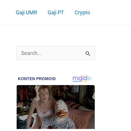
Gaji UMR
Gaji PT
Crypto
C
a
r
i
u
n
t
u