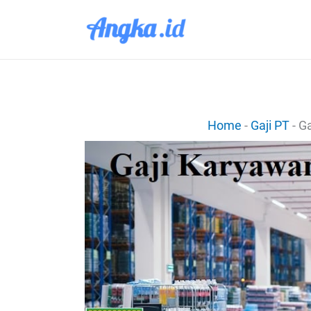
Lewati
ke
konten
Home
-
Gaji PT
-
Ga