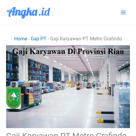
Lewati
ke
konten
Home
-
Gaji PT
-
Gaji Karyawan PT Metro Grafindo
Gaji Karyawan PT Metro Grafindo