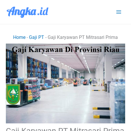
Lewati
ke
konten
Home
-
Gaji PT
-
Gaji Karyawan PT Mitrasari Prima
Gaji Karyawan PT Mitrasari Prima