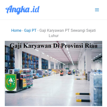
Lewati
ke
konten
Home
-
Gaji PT
-
Gaji Karyawan PT Sewangi Sejati
Luhur