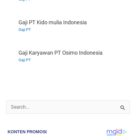
Gaji PT Kido mulia Indonesia
Gaji PT
Gaji Karyawan PT Osimo Indonesia
Gaji PT
C
a
r
i