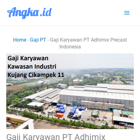
Lewati
ke
konten
Home
-
Gaji PT
-
Gaji Karyawan PT Adhimix Precast
Indonesia
Gaji Karyawan PT Adhimix