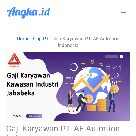
Lewati
ke
konten
Home
-
Gaji PT
-
Gaji Karyawan PT. AE Autmtion
Indonesia
Gaji Karyawan PT. AE Autmtion