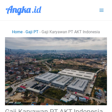
Lewati
ke
konten
Home
-
Gaji PT
-
Gaji Karyawan PT AKT Indonesia
Gaji Karyawan PT AKT Indonesia