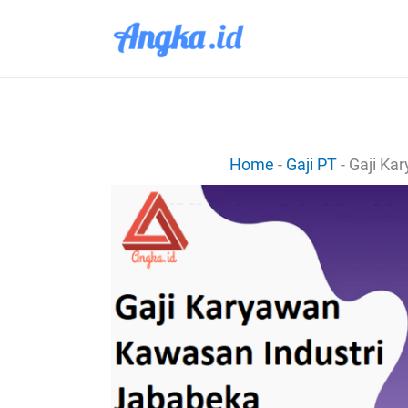
Lewati
ke
konten
Home
-
Gaji PT
-
Gaji Ka