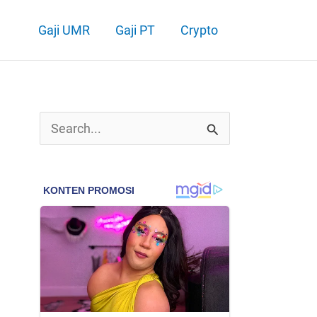
Gaji UMR
Gaji PT
Crypto
C
a
r
i
u
n
t
u