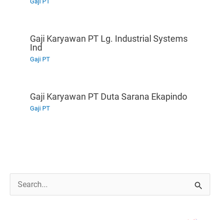
Gaji PT
Gaji Karyawan PT Lg. Industrial Systems
Ind
Gaji PT
Gaji Karyawan PT Duta Sarana Ekapindo
Gaji PT
C
a
r