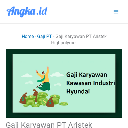
Lewati
ke
konten
Home
-
Gaji PT
-
Gaji Karyawan PT Aristek
Highpolymer
Gaji Karyawan PT Aristek