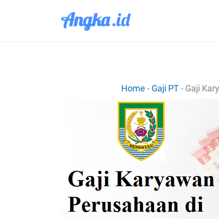
Lewati
ke
konten
Home
-
Gaji PT
-
Gaji Kar