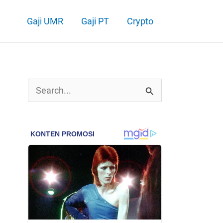
Gaji UMR
Gaji PT
Crypto
C
a
r
i
u
n
t
u