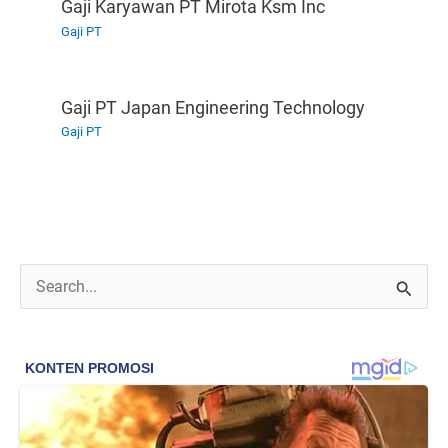
Gaji Karyawan PT Mirota Ksm Inc
Gaji PT
Gaji PT Japan Engineering Technology
Gaji PT
C
a
r
i
u
n