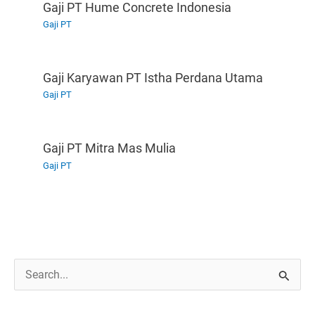
Gaji PT Hume Concrete Indonesia
Gaji PT
Gaji Karyawan PT Istha Perdana Utama
Gaji PT
Gaji PT Mitra Mas Mulia
Gaji PT
C
a
r