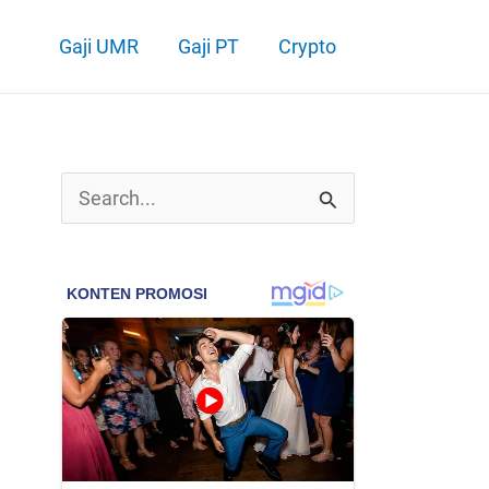
Gaji UMR
Gaji PT
Crypto
C
a
r
i
u
n
t
u