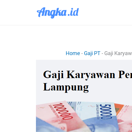
Lewati
ke
konten
Home
-
Gaji PT
-
Gaji Karyaw