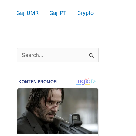
Gaji UMR
Gaji PT
Crypto
C
a
r
i
u
n
t
u