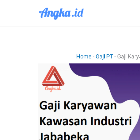
Lewati
ke
konten
Home
-
Gaji PT
-
Gaji Kar