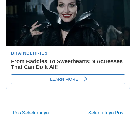
←
Pos Sebelumnya
Selanjutnya Pos
→