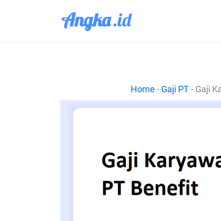
Lewati
ke
konten
Home
-
Gaji PT
-
Gaji K