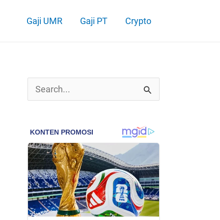
Gaji UMR
Gaji PT
Crypto
C
a
r
i
u
n
t
u