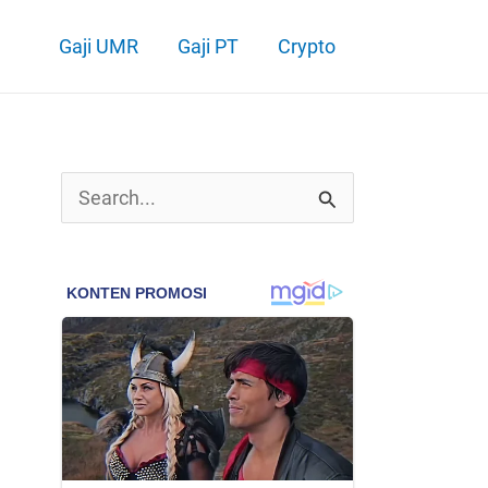
Gaji UMR
Gaji PT
Crypto
C
a
r
i
u
n
t
u