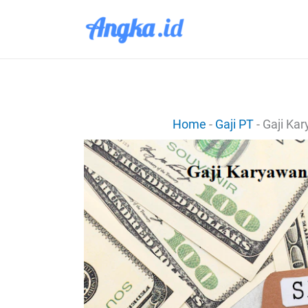
Lewati
ke
konten
Home
-
Gaji PT
-
Gaji Ka