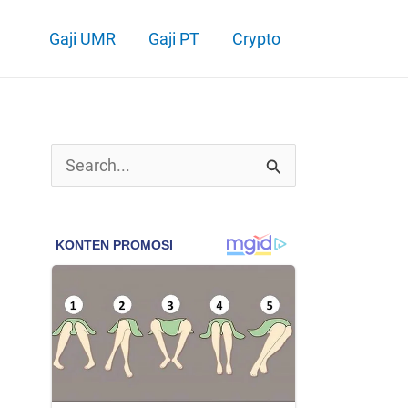
Gaji UMR
Gaji PT
Crypto
C
a
r
i
u
n
t
u