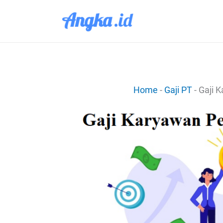
Lewati
ke
konten
Home
-
Gaji PT
-
Gaji 