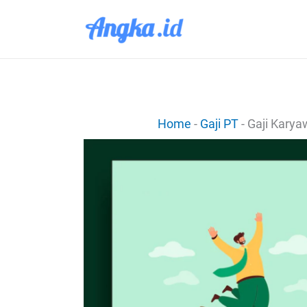
Lewati
ke
konten
Home
-
Gaji PT
-
Gaji Karya