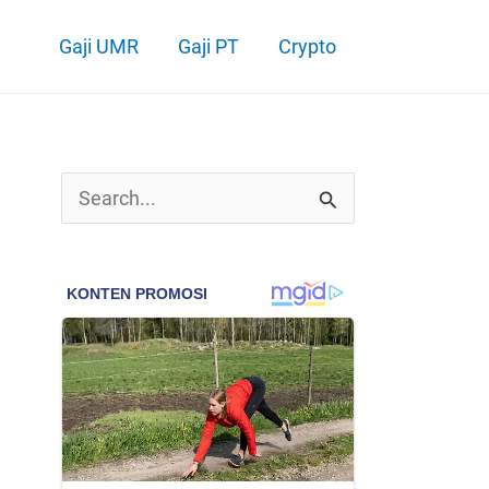
Gaji UMR
Gaji PT
Crypto
C
a
r
i
u
n
t
u