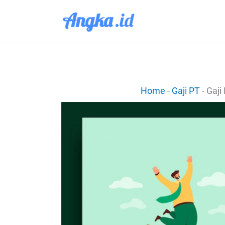
Lewati
ke
konten
Home
-
Gaji PT
-
Gaji