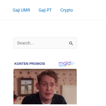
Gaji UMR
Gaji PT
Crypto
C
a
r
i
u
n
t
u