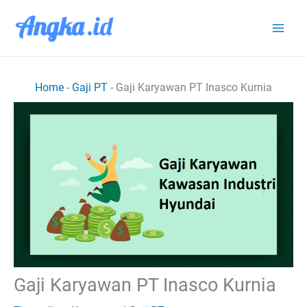
Lewati
ke
konten
Home
-
Gaji PT
-
Gaji Karyawan PT Inasco Kurnia
Gaji Karyawan PT Inasco Kurnia