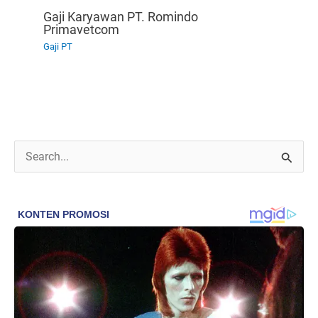
Gaji Karyawan PT. Romindo
Primavetcom
Gaji PT
C
a
r
i
u
n
t
u