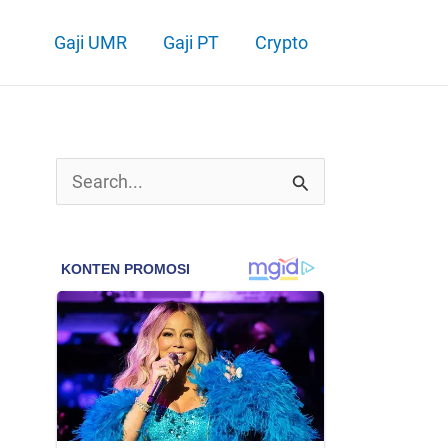
Gaji UMR
Gaji PT
Crypto
C
a
r
i
u
n
t
u