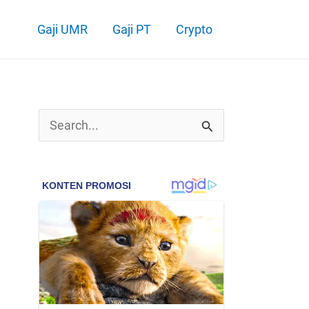
Gaji UMR
Gaji PT
Crypto
C
a
r
i
u
n
t
u