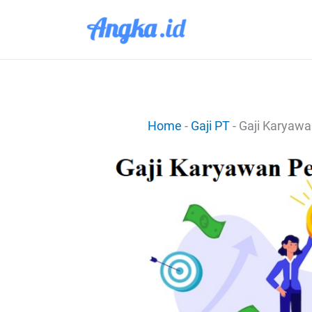
Lewati
ke
konten
Home
-
Gaji PT
-
Gaji Karyawan