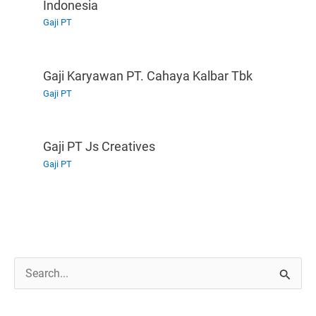
Indonesia
Gaji PT
Gaji Karyawan PT. Cahaya Kalbar Tbk
Gaji PT
Gaji PT Js Creatives
Gaji PT
C
a
r