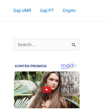
Gaji UMR
Gaji PT
Crypto
C
a
r
i
u
n
t
u