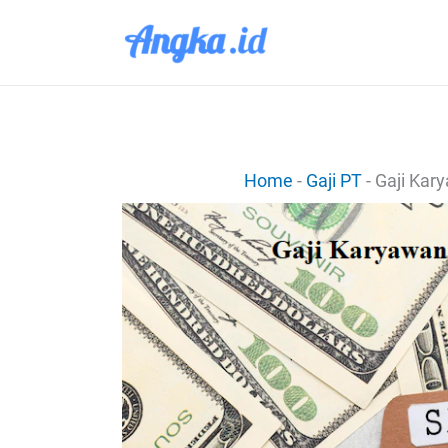
Lewati
ke
konten
Home
-
Gaji PT
-
Gaji Kar