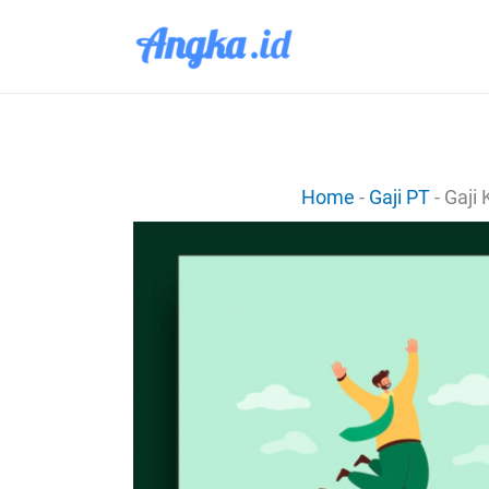
Lewati
ke
konten
Home
-
Gaji PT
-
Gaji