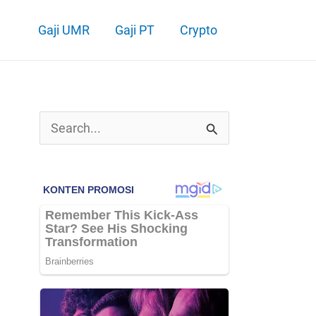
Gaji UMR
Gaji PT
Crypto
C
a
r
i
u
n
t
u