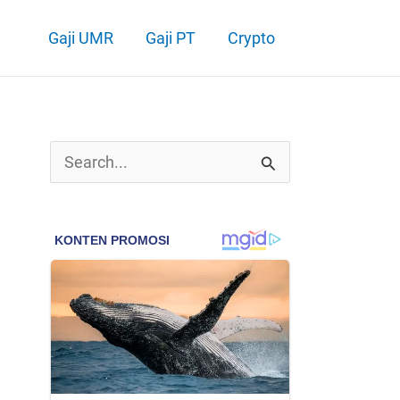
Gaji UMR
Gaji PT
Crypto
C
a
r
i
u
n
t
u