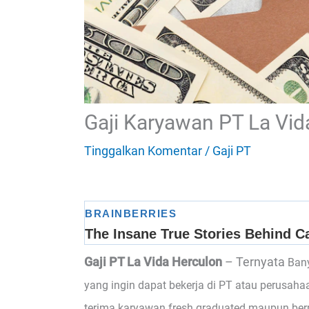
Gaji Karyawan PT La Vid
Tinggalkan Komentar
/
Gaji PT
Gaji PT La Vida Herculon
– Ternyata
Ban
yang ingin dapat bekerja di PT atau perusahaa
terima karyawan fresh graduated maupun berp