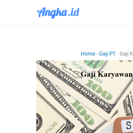
Lewati
ke
konten
Home
-
Gaji PT
-
Gaji 