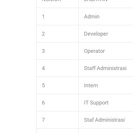
1
Admin
2
Developer
3
Operator
4
Staff Administrasi
5
Intern
6
IT Support
7
Staf Administrasi