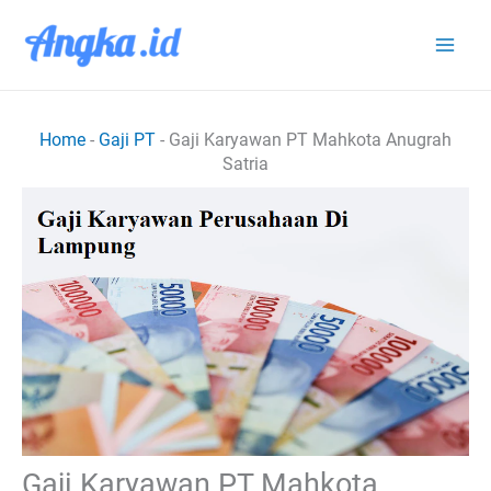
Lewati
ke
konten
Home
-
Gaji PT
-
Gaji Karyawan PT Mahkota Anugrah
Satria
Gaji Karyawan PT Mahkota