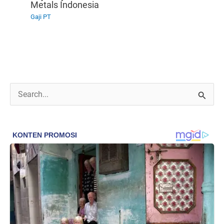
Metals Indonesia
Gaji PT
C
a
r
i
u
n
t
u
k