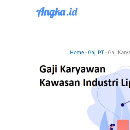
Lewati
ke
konten
Home
-
Gaji PT
-
Gaji Kar