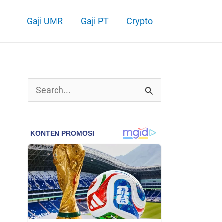
Gaji UMR
Gaji PT
Crypto
C
a
r
i
u
n
t
u