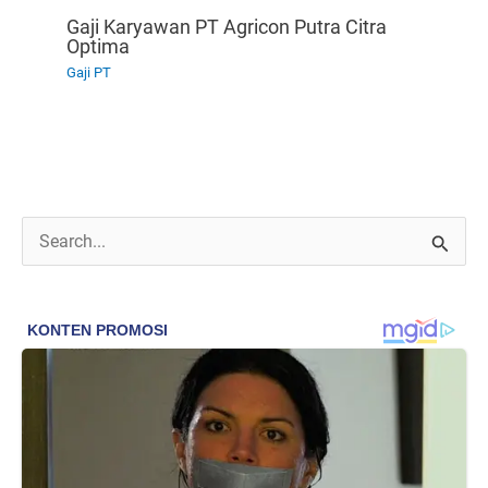
Gaji Karyawan PT Agricon Putra Citra
Optima
Gaji PT
C
a
r
i
u
n
t
u