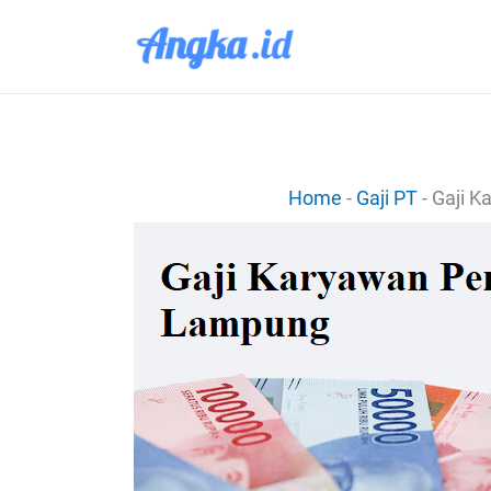
Lewati
ke
konten
Home
-
Gaji PT
-
Gaji K