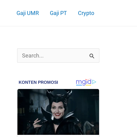
Gaji UMR
Gaji PT
Crypto
C
a
r
i
u
n
t
u