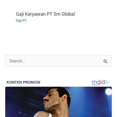
Gaji Karyawan PT Sm Global
Gaji PT
C
a
r
i
u
n
t