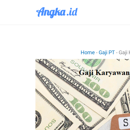
Lewati
ke
konten
Home
-
Gaji PT
-
Gaji