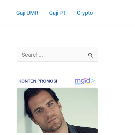
Gaji UMR
Gaji PT
Crypto
C
a
r
i
u
n
t
u