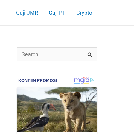
Gaji UMR
Gaji PT
Crypto
C
a
r
i
u
n
t
u