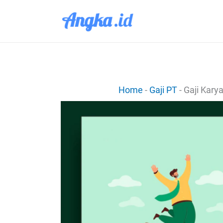
Lewati
ke
konten
Home
-
Gaji PT
-
Gaji Kary