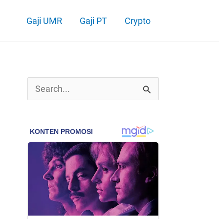
Gaji UMR
Gaji PT
Crypto
C
a
r
i
u
n
t
u