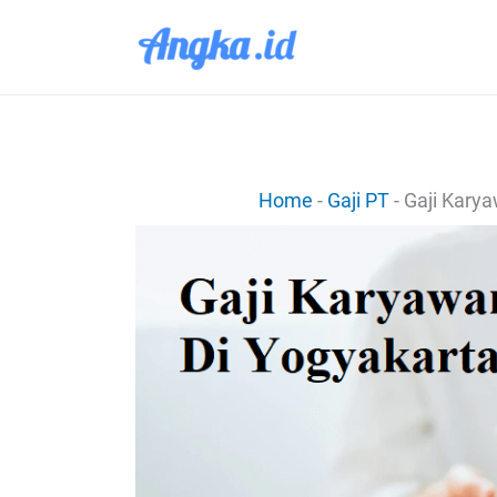
Lewati
ke
konten
Home
-
Gaji PT
-
Gaji Kary