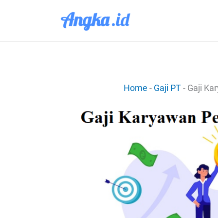
Lewati
ke
konten
Home
-
Gaji PT
-
Gaji Ka