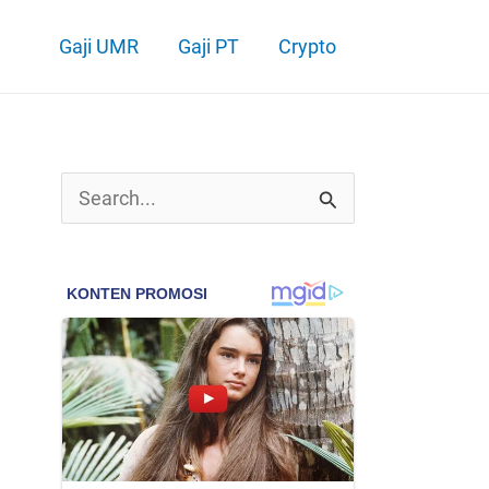
Gaji UMR
Gaji PT
Crypto
C
a
r
i
u
n
t
u