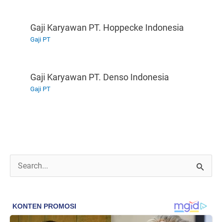
Gaji Karyawan PT. Hoppecke Indonesia
Gaji PT
Gaji Karyawan PT. Denso Indonesia
Gaji PT
C
a
r
i