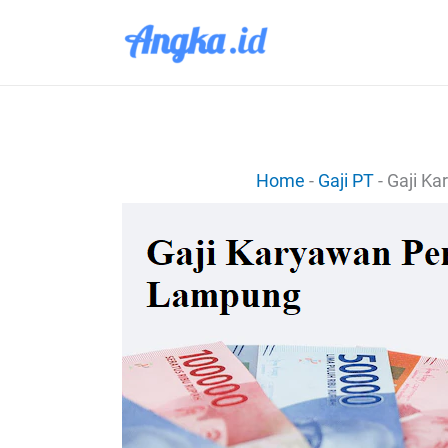
Lewati
ke
konten
Home
-
Gaji PT
-
Gaji Ka