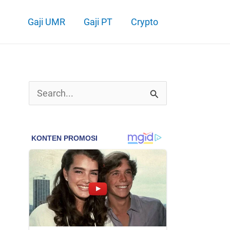
Gaji UMR
Gaji PT
Crypto
C
a
r
i
u
n
t
u