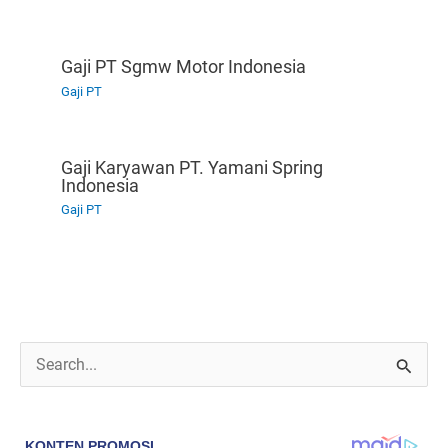
Gaji PT Sgmw Motor Indonesia
Gaji PT
Gaji Karyawan PT. Yamani Spring
Indonesia
Gaji PT
C
a
r