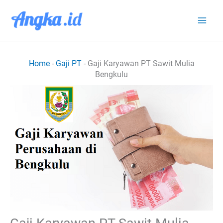
Lewati
ke
konten
Home
-
Gaji PT
-
Gaji Karyawan PT Sawit Mulia
Bengkulu