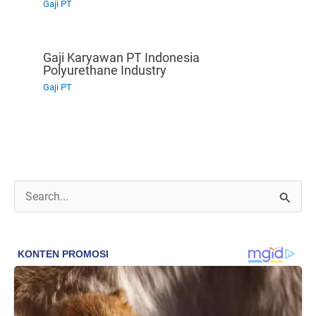
Gaji PT
Gaji Karyawan PT Indonesia
Polyurethane Industry
Gaji PT
C
a
r
i
u
n