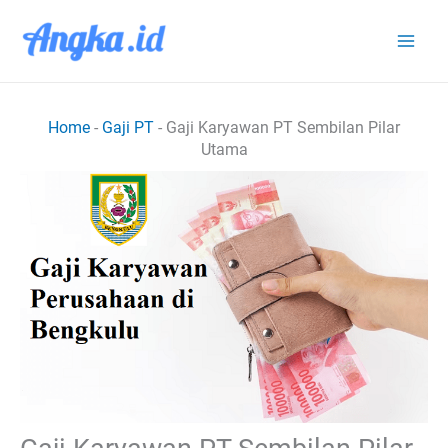
Lewati
ke
konten
Home
-
Gaji PT
-
Gaji Karyawan PT Sembilan Pilar
Utama