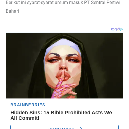
Berikut ini syarat-syarat umum masuk PT Sentral Pertiwi
Bahari