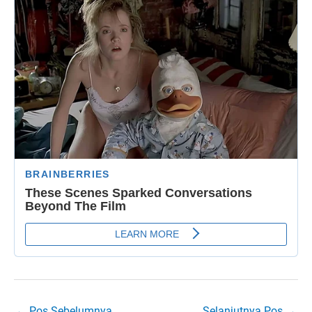
←
Pos Sebelumnya
Selanjutnya Pos
→